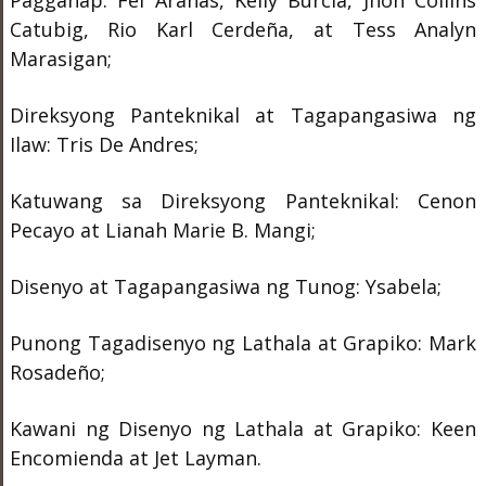
Pagganap: Fei Aranas, Kelly Burcia, Jhon Collins
Catubig, Rio Karl Cerdeña, at Tess Analyn
Marasigan;
Direksyong Panteknikal at Tagapangasiwa ng
Ilaw: Tris De Andres;
Katuwang sa Direksyong Panteknikal: Cenon
Pecayo at Lianah Marie B. Mangi;
Disenyo at Tagapangasiwa ng Tunog: Ysabela;
Punong Tagadisenyo ng Lathala at Grapiko: Mark
Rosadeño;
Kawani ng Disenyo ng Lathala at Grapiko: Keen
Encomienda at Jet Layman.