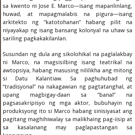
sa kwento ni Jose E. Marco—isang mapanlinlang,
huwad, at mapagmalabis na pigura—isang
arkitekto ng “katotohanan” habang pilit na
niyayakap ng isang bansang kolonyal na uhaw sa
sariling pagkakakilanlan.
Susundan ng dula ang sikolohikal na paglalakbay
ni Marco, na magsisilbing isang teatrikal na
awtopsiya, habang masusing nililikha ang mitong
si Datu Kalantiaw. Sa paghuhubad ng
“tradisyonal” na nakagawian ng pagtatanghal, at
upang magbigay-daan sa “banal” na
pagsasakripisyo ng mga aktor, bubuhayin ng
produksyong ito si Marco habang sinisiyasat ang
pagitang maghihiwalay sa malikhaing pag-iisip at
sa kasalanang may paglapastangan sa