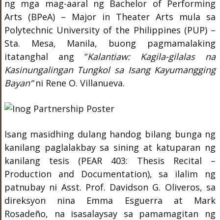
ng mga mag-aaral ng Bachelor of Performing
Arts (BPeA) – Major in Theater Arts mula sa
Polytechnic University of the Philippines (PUP) –
Sta. Mesa, Manila, buong pagmamalaking
itatanghal ang “
Kalantiaw: Kagila-gilalas na
Kasinungalingan Tungkol sa Isang Kayumangging
Bayan”
ni Rene O. Villanueva.
Isang masidhing dulang handog bilang bunga ng
kanilang paglalakbay sa sining at katuparan ng
kanilang tesis (PEAR 403: Thesis Recital –
Production and Documentation), sa ilalim ng
patnubay ni Asst. Prof. Davidson G. Oliveros, sa
direksyon nina Emma Esguerra at Mark
Rosadeño, na isasalaysay sa pamamagitan ng